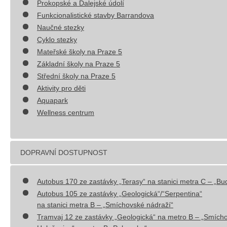
Prokopské a Dalejské údolí
Funkcionalistické stavby Barrandova
Naučné stezky
Cyklo stezky
Mateřské školy na Praze 5
Základní školy na Praze 5
Střední školy na Praze 5
Aktivity pro děti
Aquapark
Wellness centrum
DOPRAVNÍ DOSTUPNOST
Autobus 170 ze zastávky „Terasy“ na stanici metra C – „Bud
Autobus 105 ze zastávky „Geologická“/“Serpentina“
na stanici metra B – „Smíchovské nádraží“
Tramvaj 12 ze zastávky „Geologická“ na metro B – „Smícho