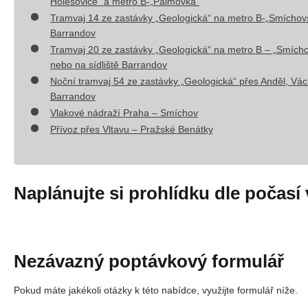
Holešovice“ a metro B-„Palmovka“
Tramvaj 14 ze zastávky „Geologická“ na metro B-„Smíchovsk
Barrandov
Tramvaj 20 ze zastávky „Geologická“ na metro B – „Smíchov
nebo na sídliště Barrandov
Noční tramvaj 54 ze zastávky „Geologická“ přes Anděl, Vá
Barrandov
Vlakové nádraží Praha – Smíchov
Přívoz přes Vltavu –
Pražské Benátky
Naplánujte si prohlídku dle počasí v
Nezávazný poptávkový formulář
Pokud máte jakékoli otázky k této nabídce, využijte formulář níže.