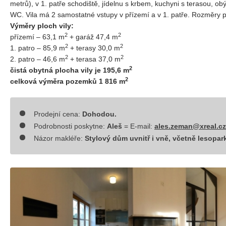
metrů), v 1. patře schodiště, jídelnu s krbem, kuchyni s terasou, ob
WC. Vila má 2 samostatné vstupy v přízemí a v 1. patře. Rozměry p
Výměry ploch vily:
2
2
přízemí – 63,1 m
+ garáž 47,4 m
2
2
1. patro – 85,9 m
+ terasy 30,0 m
2
2
2. patro – 46,6 m
+ terasa 37,0 m
2
čistá obytná plocha vily je 195,6 m
2
celková výměra pozemků 1 816 m
Prodejní cena:
Dohodou.
Podrobnosti poskytne:
Aleš
= E-mail:
ales.zeman@xreal.cz
Názor makléře:
Stylový dům uvnitř i vně, včetně lesopar