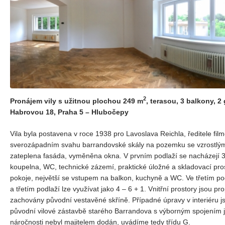
2
Pronájem vily s užitnou plochou 249 m
, terasou, 3 balkony, 
Habrovou 18, Praha 5 – Hlubočepy
Vila byla postavena v roce 1938 pro Lavoslava Reichla, ředitele fi
sverozápadním svahu barrandovské skály na pozemku se vzrostlými 
zateplena fasáda, vyměněna okna. V prvním podlaží se nacházejí 3
koupelna, WC, technické zázemí, praktické úložné a skladovací pros
pokoje, největší se vstupem na balkon, kuchyně a WC. Ve třetím p
a třetím podlaží lze využívat jako 4 – 6 + 1. Vnitřní prostory jsou 
zachovány původní vestavěné skříně. Případné úpravy v interiéru j
původní vilové zástavbě starého Barrandova s výborným spojením ja
náročnosti nebyl majitelem dodán, uvádíme tedy třídu G.