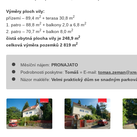
Výměry ploch vily:
2
2
přízemí – 89,4 m
+ terasa 30,8 m
2
2
1. patro – 88,8 m
+ balkony 2,0 a 6,8 m
2
2
2. patro – 70,7 m
+ balkon 8,0 m
2
čistá obytná plocha vily je 248,9 m
2
celková výměra pozemků 2 819 m
Měsíční nájem:
PRONAJATO
Podrobnosti poskytne:
Tomáš
= E-mail:
tomas.zeman@xrea
Názor makléře:
Velmi praktický dům se snadným parkov