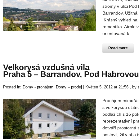
stromy v ulici Pod 
Barrandov. Užitná 
Krásný výhled na P
romantika. Atrakti
orientovaná k...
Read more
Velkorysá vzdušná vila
Praha 5 – Barrandov, Pod Habrovou
Posted in:
Domy - pronájem
,
Domy – prodej
|
Květen 5, 2012 at 21:56
, by
Pronájem mimořádn
s velkorysou užit
podlažích s 16 po
reprezentativní p
dotváří prostorná 
postavil, žil v ní a