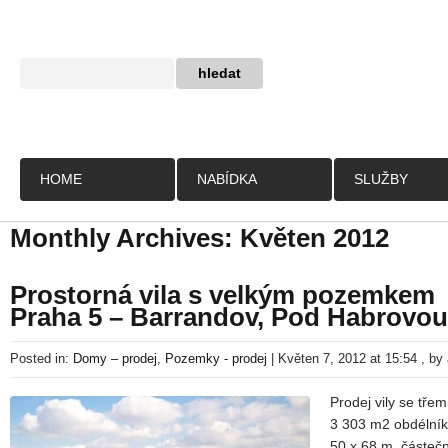
HOME
NABÍDKA
SLUŽBY
Monthly Archives:
Květen 2012
Prostorná vila s velkým pozemkem
Praha 5 – Barrandov, Pod Habrovou
Posted in:
Domy – prodej
,
Pozemky - prodej
|
Květen 7, 2012 at 15:54
, by
Prodej vily se tře
3 303 m2 obdélník
50 x 68 m, částečn