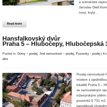
a scénárista nejzn
Jaroslav Dietl.Komf
nový, krytý...
Read more
Hansfalkovský dvůr
Praha 5 – Hlubočepy, Hlubočepská 
Posted in:
Domy – prodej
,
Jiné nemovitosti – prodej
,
Pozemky - prodej
|
Kv
ales
Prodej nemovitosti H
místem s ojedinělou 
lokalitě Praha 5 – 
se samostatným vje
inženýrskými sítěmi
pozemků 6 731 m2.
památkově chráněný