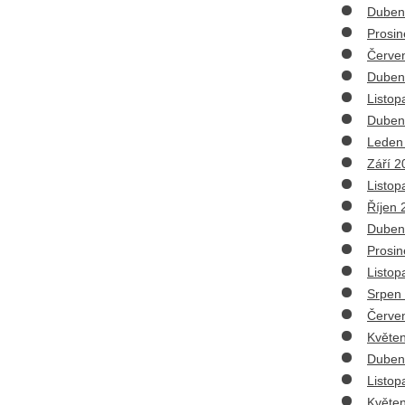
Duben
Prosin
Červe
Duben
Listop
Duben
Leden
Září 2
Listop
Říjen 
Duben
Prosin
Listop
Srpen
Červe
Květe
Duben
Listop
Květe