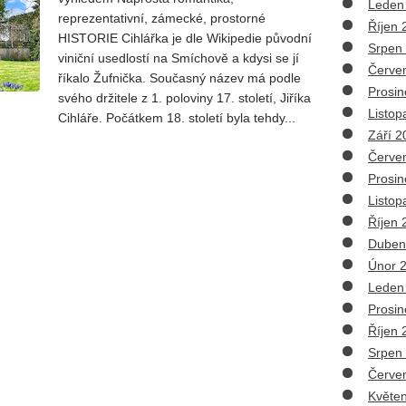
Leden
reprezentativní, zámecké, prostorné
Říjen 
HISTORIE Cihlářka je dle Wikipedie původní
Srpen
viniční usedlostí na Smíchově a kdysi se jí
Červe
říkalo Žufnička. Současný název má podle
Prosin
svého držitele z 1. poloviny 17. století, Jiříka
Listop
Cihláře. Počátkem 18. století byla tehdy...
Září 2
Červe
Prosin
Listop
Říjen 
Duben
Únor 
Leden
Prosin
Říjen 
Srpen
Červe
Květe