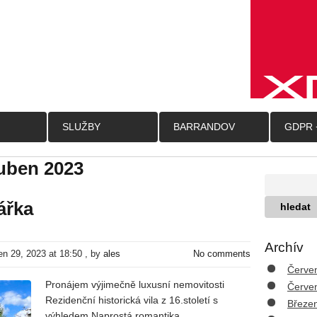
SLUŽBY
BARRANDOV
GDPR 
uben 2023
ářka
Archív
n 29, 2023 at 18:50
, by
ales
No comments
Červe
Pronájem výjimečně luxusní nemovitosti
Červe
Rezidenční historická vila z 16.století s
Březe
výhledem Naprostá romantika,