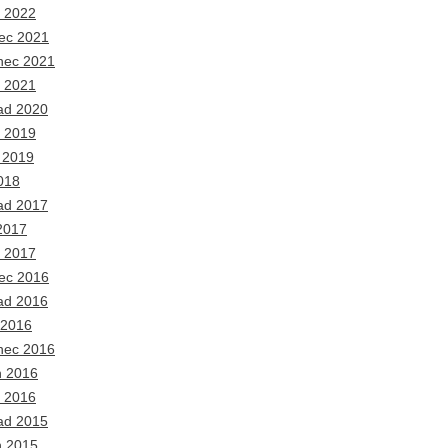
 2022
ec 2021
nec 2021
 2021
ad 2020
 2019
 2019
018
ad 2017
2017
 2017
ec 2016
ad 2016
 2016
nec 2016
n 2016
 2016
ad 2015
n 2015